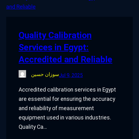
o
e
d
g
o
r
I
r
k
n
a
Quality Calibration
m
Services in Egypt:
Accredited and Reliable
سوزان حسين
Jul 9, 2025
Accredited calibration services in Egypt
are essential for ensuring the accuracy
and reliability of measurement
equipment used in various industries.
Quality Ca…