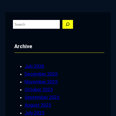
S
e
a
Archive
r
c
h
July 2026
December 2025
November 2025
October 2025
September 2025
August 2025
July 2025