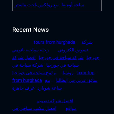
ساعة أوميغا
بيع رولكس ياخت ماستر
Recent News
شركة
tours from hurghada
تسويق الكتروني
رحلة سياحية باتومي
جورجيا
شركة سياحة في جورجيا
افضل شركة
سياحة في جورجيا
شركة سياحة في
luxor trip
روسيا
برامج سياحة في جورجيا
سائق عربي في إيطاليا
بيع
from hurghada
ساعة شوبارد
غرف جاهزة
افضل شركة تصميم
مواقع
افضل مكتب سياحي في