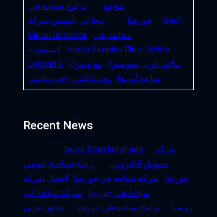
مواقع
برامج سياحة في
Best
جورجيا
محامي تأسيس شركة
محامي في
Metal Detector
Nokta
Nokta Simplex Plus
السعودية
سائق عربى سويسرا
بيع وشراء
Legend 2
ساعة أوميغا
بيع رولكس ياخت ماستر
Recent News
شركة
tours from hurghada
تسويق الكتروني
رحلة سياحية باتومي
جورجيا
شركة سياحة في جورجيا
افضل شركة
سياحة في جورجيا
شركة سياحة في
روسيا
برامج سياحة في جورجيا
سائق عربي