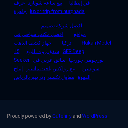
في إيطاليا
بيع ساعة شوبارد
غرف
luxor trip from hurghada
جاهزة
افضل شركة تصميم
مواقع
افضل مكتب سياحي في
Hakan Model
تركيا
جهاز كشف الذهب
GER Deep
شقق روف للبيع
15
بورجومي جورجيا
سائق عربي في
Seeker
سويسرا
بيع رولكس ياخت ماستر
إنتاج
القهوة
مقاول تكسير وترميم بالرياض
Proudly powered by
Gutenify
and
WordPress.