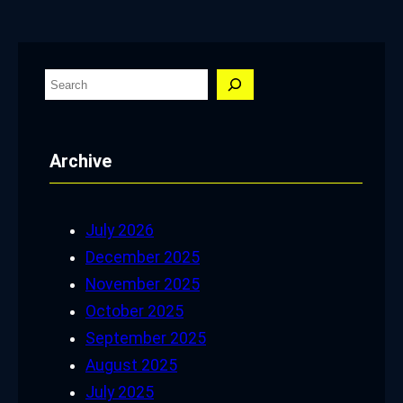
S
e
a
Archive
r
c
h
July 2026
December 2025
November 2025
October 2025
September 2025
August 2025
July 2025