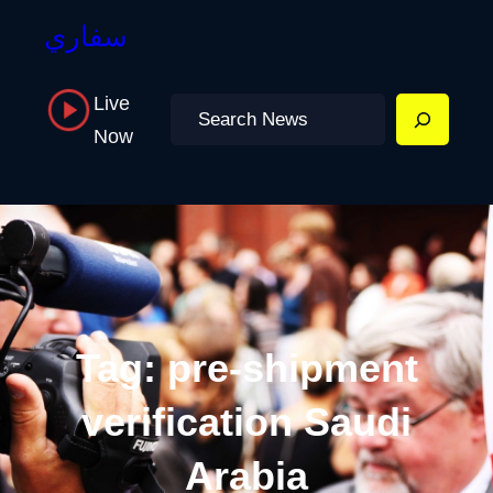
سفاري
Live
Search
Now
Tag:
pre-shipment
verification Saudi
Arabia