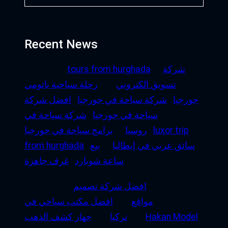
Recent News
شركة
tours from hurghada
تسويق الكتروني
رحلة سياحية باتومي
جورجيا
شركة سياحة في جورجيا
افضل شركة
سياحة في جورجيا
شركة سياحة في
luxor trip
روسيا
برامج سياحة في جورجيا
سائق عربي في إيطاليا
بيع
from hurghada
ساعة شوبارد
غرف جاهزة
افضل شركة تصميم
مواقع
افضل مكتب سياحي في
Hakan Model
تركيا
جهاز كشف الذهب