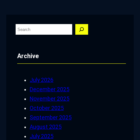
S
e
a
Archive
r
c
h
July 2026
December 2025
November 2025
October 2025
September 2025
August 2025
July 2025