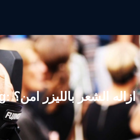
ازاله الشعر بالليزر امن؟
g: