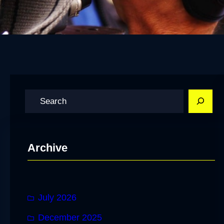
S
e
a
r
Archive
c
h
July 2026
December 2025