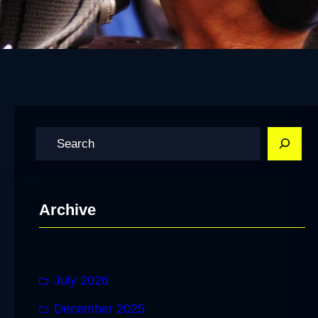
S
e
a
r
Archive
c
h
July 2026
December 2025