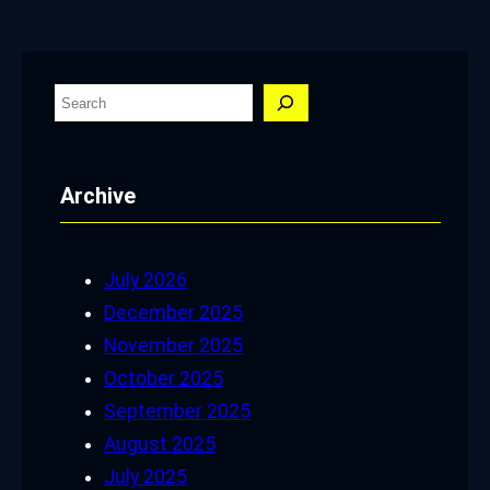
S
e
a
Archive
r
c
h
July 2026
December 2025
November 2025
October 2025
September 2025
August 2025
July 2025