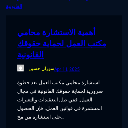
o
e
d
g
o
r
I
r
k
n
a
أهمية الاستشارة محامي
m
مكتب العمل لحماية حقوقك
القانونية
سوزان حسين
Apr 11, 2025
استشارة محامي مكتب العمل تعد خطوة
ضرورية لحماية حقوقك القانونية في مجال
العمل. ففي ظل التعقيدات والتغيرات
المستمرة في قوانين العمل، فإن الحصول
على استشارة من مح…