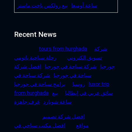
ساعة أوميغا
بيع رولكس ياخت ماستر
Recent News
شركة
tours from hurghada
تسويق الكتروني
رحلة سياحية باتومي
جورجيا
شركة سياحة في جورجيا
افضل شركة
سياحة في جورجيا
شركة سياحة في
luxor trip
روسيا
برامج سياحة في جورجيا
سائق عربي في إيطاليا
بيع
from hurghada
ساعة شوبارد
غرف جاهزة
افضل شركة تصميم
مواقع
افضل مكتب سياحي في