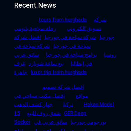
Recent News
شركة
tours from hurghada
تسويق الكتروني
رحلة سياحية باتومي
جورجيا
شركة سياحة في جورجيا
افضل شركة
سياحة في جورجيا
شركة سياحة في
روسيا
برامج سياحة في جورجيا
سائق عربي
في إيطاليا
بيع ساعة شوبارد
غرف
luxor trip from hurghada
جاهزة
افضل شركة تصميم
مواقع
افضل مكتب سياحي في
Hakan Model
تركيا
جهاز كشف الذهب
GER Deep
شقق روف للبيع
15
بورجومي جورجيا
سائق عربي في
Seeker
سويسرا
بيع رولكس ياخت ماستر
إنتاج