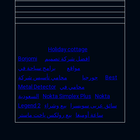
Holiday cottage
افضل شركة تصميم
Borjomi
مواقع
برامج سياحة في
Best
جورجيا
محامي تأسيس شركة
محامي في
Metal Detector
Nokta
Nokta Simplex Plus
السعودية
سائق عربى سويسرا
بيع وشراء
Legend 2
ساعة أوميغا
بيع رولكس ياخت ماستر