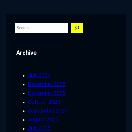
S
e
a
Archive
r
c
h
July 2026
December 2025
November 2025
October 2025
September 2025
August 2025
July 2025