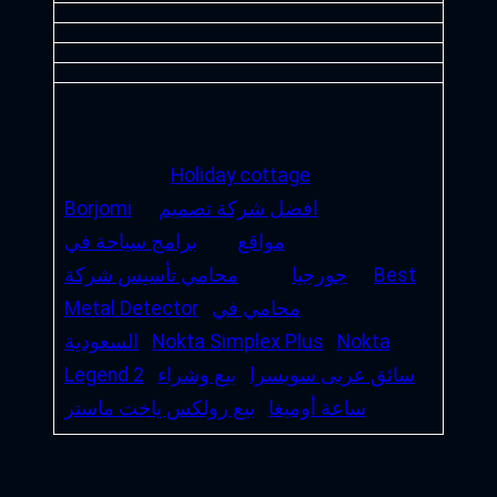
Holiday cottage
افضل شركة تصميم
Borjomi
مواقع
برامج سياحة في
Best
جورجيا
محامي تأسيس شركة
محامي في
Metal Detector
Nokta
Nokta Simplex Plus
السعودية
سائق عربى سويسرا
بيع وشراء
Legend 2
ساعة أوميغا
بيع رولكس ياخت ماستر