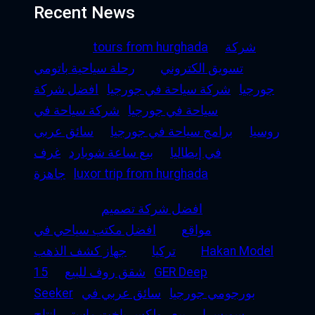
Recent News
شركة
tours from hurghada
تسويق الكتروني
رحلة سياحية باتومي
جورجيا
شركة سياحة في جورجيا
افضل شركة
سياحة في جورجيا
شركة سياحة في
روسيا
برامج سياحة في جورجيا
سائق عربي
في إيطاليا
بيع ساعة شوبارد
غرف
luxor trip from hurghada
جاهزة
افضل شركة تصميم
مواقع
افضل مكتب سياحي في
Hakan Model
تركيا
جهاز كشف الذهب
GER Deep
شقق روف للبيع
15
بورجومي جورجيا
سائق عربي في
Seeker
سويسرا
بيع رولكس ياخت ماستر
إنتاج