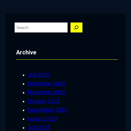
S
e
a
Archive
r
c
h
July 2026
December 2025
November 2025
October 2025
September 2025
August 2025
July 2025