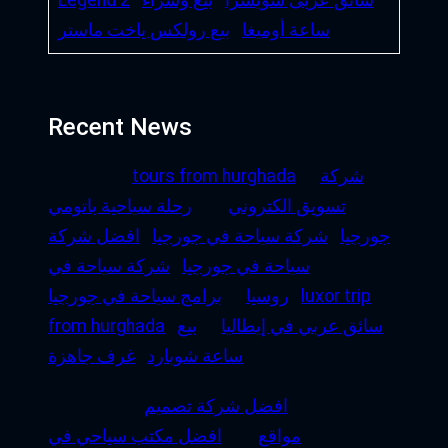
ساعة أوميغا
بيع رولكس ياخت ماستر
Recent News
شركة
tours from hurghada
تسويق الكتروني
رحلة سياحية باتومي
جورجيا
شركة سياحة في جورجيا
افضل شركة
سياحة في جورجيا
شركة سياحة في
luxor trip
روسيا
برامج سياحة في جورجيا
سائق عربي في إيطاليا
بيع
from hurghada
ساعة شوبارد
غرف جاهزة
افضل شركة تصميم
مواقع
افضل مكتب سياحي في