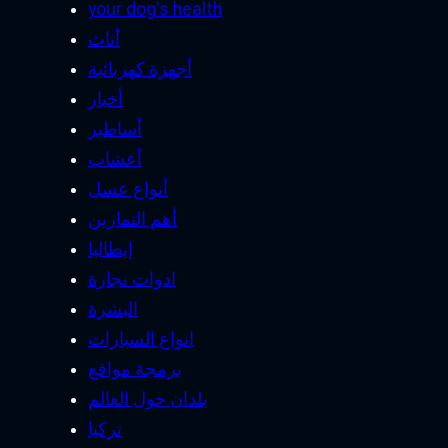
your dog's health
أثاث
أجهزة كهربائية
أخبار
أساطير
أعشاب
أنواع عسل
أهم التمارين
إيطاليا
ادوات نجارة
البشرة
انواع السيارات
برمجة مواقع
بلدان حول العالم
تركيا