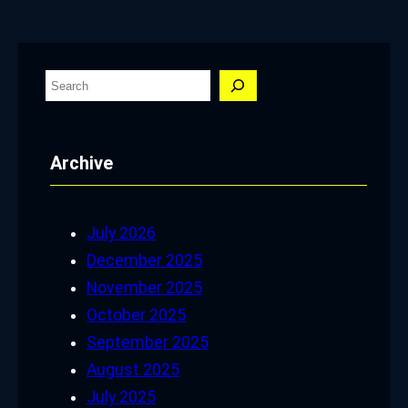
S
e
a
Archive
r
c
h
July 2026
December 2025
November 2025
October 2025
September 2025
August 2025
July 2025