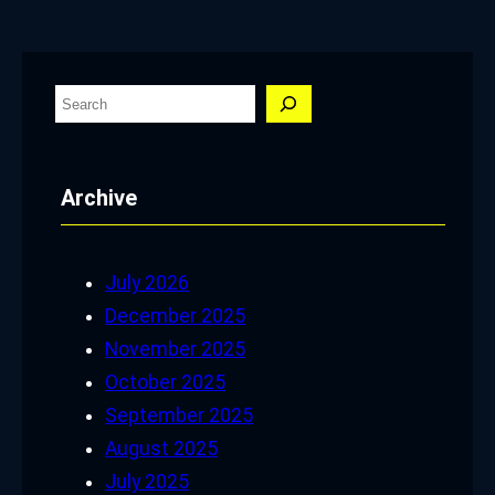
S
e
a
Archive
r
c
h
July 2026
December 2025
November 2025
October 2025
September 2025
August 2025
July 2025