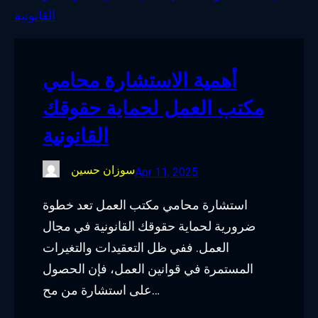
o
e
d
g
o
r
I
r
k
n
a
أهمية الاستشارة محامي
m
مكتب العمل لحماية حقوقك
القانونية
سوزان حسين
Apr 11, 2025
استشارة محامي مكتب العمل تعد خطوة
ضرورية لحماية حقوقك القانونية في مجال
العمل. ففي ظل التعقيدات والتغيرات
المستمرة في قوانين العمل، فإن الحصول
على استشارة من مح…