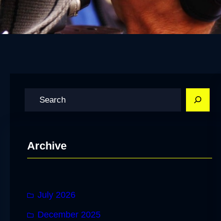
S
e
a
r
Archive
c
h
July 2026
December 2025