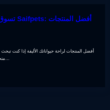
تسوق مست
متجر يوفر لك كل ما تحتاجه لرعاية حيواناتك الأليفة بسهول…