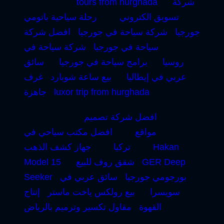
شركة
tours from hurghada
تسويق الكتروني
رحلة سياحية باتومي
جورجيا
شركة سياحة في جورجيا
افضل شركة
سياحة في جورجيا
شركة سياحة في
روسيا
برامج سياحة في جورجيا
سائق
عربي في إيطاليا
بيع ساعة شوبارد
غرف
luxor trip from hurghada
جاهزة
افضل شركة تصميم
مواقع
افضل مكتب سياحي في
Hakan
تركيا
جهاز كشف الذهب
GER Deep
شقق روف للبيع
Model 15
بورجومي جورجيا
سائق عربي في
Seeker
سويسرا
بيع رولكس ياخت ماستر
إنتاج
القهوة
مقاول تكسير وترميم بالرياض