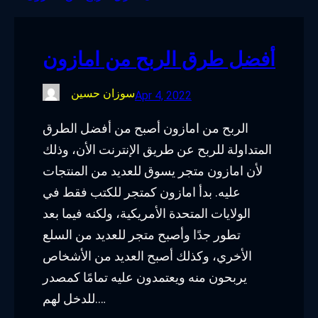
o
e
d
g
o
r
I
r
أفضل طرق الربح من امازون
k
n
a
m
سوزان حسين
Apr 4, 2022
الربح من امازون أصبح من أفضل الطرق
المتداولة للربح عن طريق الإنترنت الأن، وذلك
لأن امازون متجر يسوق للعديد من المنتجات
عليه. بدأ امازون كمتجر للكتب فقط في
الولايات المتحدة الأمريكية، ولكنه فيما بعد
تطور جدًا وأصبح متجر للعديد من السلع
الأخري، وكذلك أصبح العديد من الأشخاص
يربحون منه ويعتمدون عليه تمامًا كمصدر
للدخل لهم.…