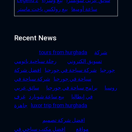
سائق عربى سويسرا
بيع وشراء
Legend 2
ساعة أوميغا
بيع رولكس ياخت ماستر
Recent News
شركة
tours from hurghada
تسويق الكتروني
رحلة سياحية باتومي
جورجيا
شركة سياحة في جورجيا
افضل شركة
سياحة في جورجيا
شركة سياحة في
روسيا
برامج سياحة في جورجيا
سائق عربي
في إيطاليا
بيع ساعة شوبارد
غرف
luxor trip from hurghada
جاهزة
افضل شركة تصميم
مواقع
افضل مكتب سياحي في