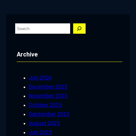
S
e
a
Archive
r
c
h
July 2026
December 2025
November 2025
October 2025
September 2025
August 2025
July 2025