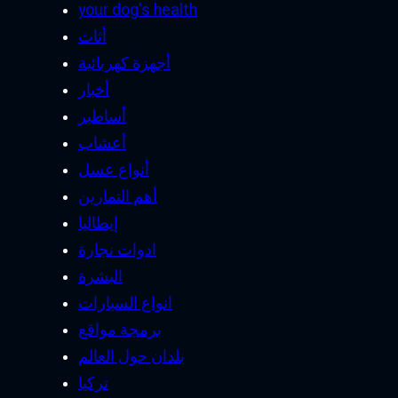
your dog's health
أثاث
أجهزة كهربائية
أخبار
أساطير
أعشاب
أنواع عسل
أهم التمارين
إيطاليا
ادوات نجارة
البشرة
انواع السيارات
برمجة مواقع
بلدان حول العالم
تركيا