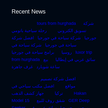
Recent News
شركة
tours from hurghada
تسويق الكتروني
رحلة سياحية باتومي
جورجيا
شركة سياحة في جورجيا
افضل شركة
سياحة في جورجيا
شركة سياحة في
luxor trip
روسيا
برامج سياحة في جورجيا
سائق عربي في إيطاليا
بيع
from hurghada
ساعة شوبارد
غرف جاهزة
افضل شركة تصميم
مواقع
افضل مكتب سياحي في
Hakan
تركيا
جهاز كشف الذهب
GER Deep
شقق روف للبيع
Model 15
بورجومي جورجيا
سائق عربي في
Seeker