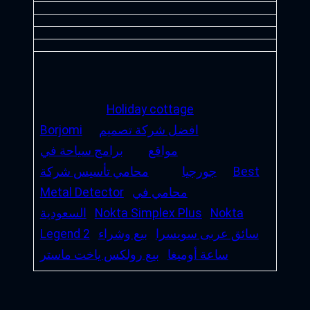
Holiday cottage
افضل شركة تصميم
Borjomi
مواقع
برامج سياحة في
Best
جورجيا
محامي تأسيس شركة
محامي في
Metal Detector
Nokta
Nokta Simplex Plus
السعودية
سائق عربى سويسرا
بيع وشراء
Legend 2
ساعة أوميغا
بيع رولكس ياخت ماستر