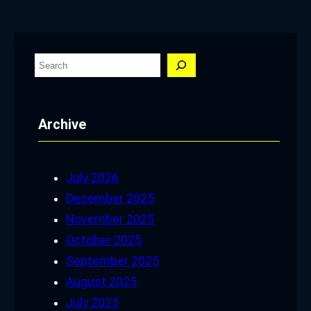
S
e
a
Archive
r
c
h
July 2026
December 2025
November 2025
October 2025
September 2025
August 2025
July 2025