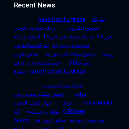
Recent News
شركة
tours from hurghada
تسويق الكتروني
رحلة سياحية باتومي
جورجيا
شركة سياحة في جورجيا
افضل شركة
سياحة في جورجيا
شركة سياحة في
روسيا
برامج سياحة في جورجيا
سائق عربي
في إيطاليا
بيع ساعة شوبارد
غرف
luxor trip from hurghada
جاهزة
افضل شركة تصميم
مواقع
افضل مكتب سياحي في
Hakan Model
تركيا
جهاز كشف الذهب
GER Deep
شقق روف للبيع
15
بورجومي جورجيا
سائق عربي في
Seeker
سويسرا
بيع رولكس ياخت ماستر
إنتاج