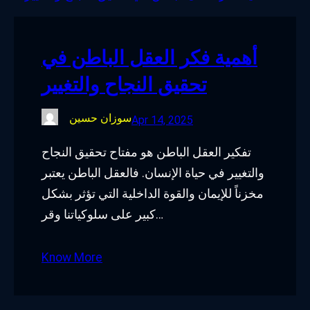
o
e
d
g
o
r
I
r
أهمية فكر العقل الباطن في
k
n
a
تحقيق النجاح والتغيير
m
سوزان حسين
Apr 14, 2025
تفكير العقل الباطن هو مفتاح تحقيق النجاح
والتغيير في حياة الإنسان. فالعقل الباطن يعتبر
مخزناً للإيمان والقوة الداخلية التي تؤثر بشكل
كبير على سلوكياتنا وقر…
Know More