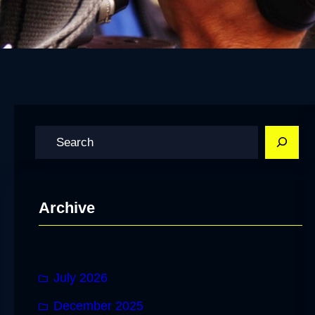
S
e
a
r
Archive
c
h
July 2026
December 2025