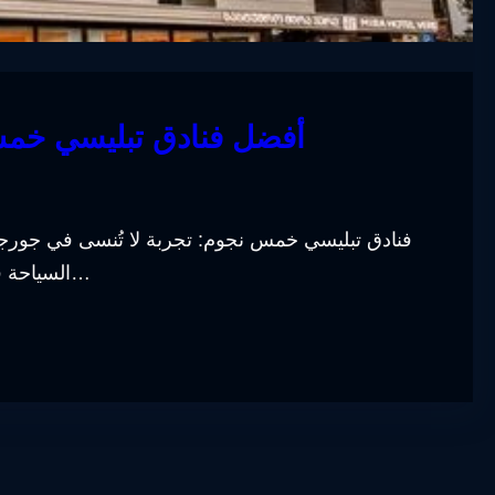
أفضل فنادق تبليسي خمس 
فنادق تبليسي خمس نجوم: تجربة لا تُنسى في جورجي
السياحة في العالم، حيث تجتمع فيها الثقافة القديمة والتاريخ الغن…