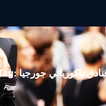
نادق باكورياني جورجيا
Tag: