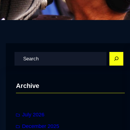
S
e
a
r
Archive
c
h
July 2026
December 2025