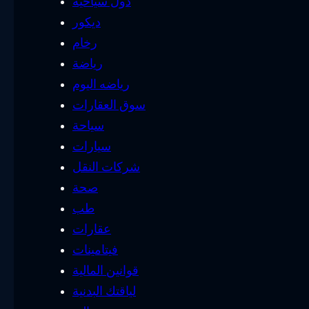
دول سياحية
ديكور
رخام
رياضة
رياضه اليوم
سوق العقارات
سياحة
سيارات
شركات النقل
صحة
طب
عقارات
فيتامينات
قوانين المالية
لياقتك البدنية