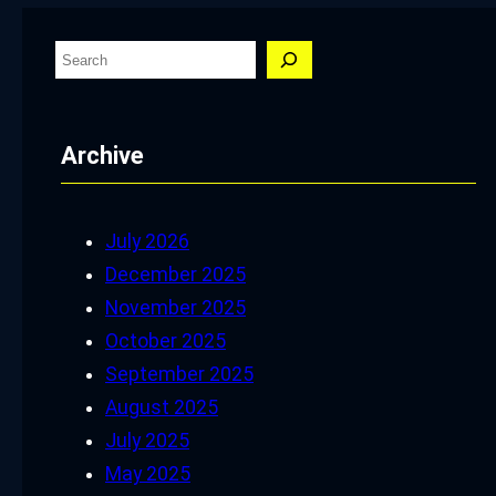
S
e
a
Archive
r
c
h
July 2026
December 2025
November 2025
October 2025
September 2025
August 2025
July 2025
May 2025