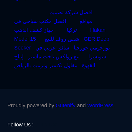
افضل شركة تصميم
مواقع
افضل مكتب سياحي في
Hakan
تركيا
جهاز كشف الذهب
GER Deep
شقق روف للبيع
Model 15
بورجومي جورجيا
سائق عربي في
Seeker
سويسرا
بيع رولكس ياخت ماستر
إنتاج
القهوة
مقاول تكسير وترميم بالرياض
Proudly powered by
Gutenify
and
WordPress.
Facebook
YouTube
Twitter
LinkedIn
Instagram
Follow Us :