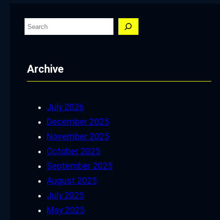
S
e
a
Archive
r
c
h
July 2026
December 2025
November 2025
October 2025
September 2025
August 2025
July 2025
May 2025