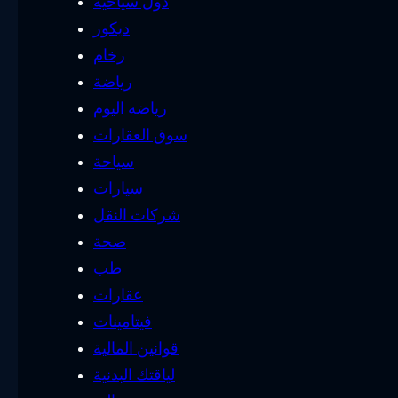
دول سياحية
ديكور
رخام
رياضة
رياضه اليوم
سوق العقارات
سياحة
سيارات
شركات النقل
صحة
طب
عقارات
فيتامينات
قوانين المالية
لياقتك البدنية