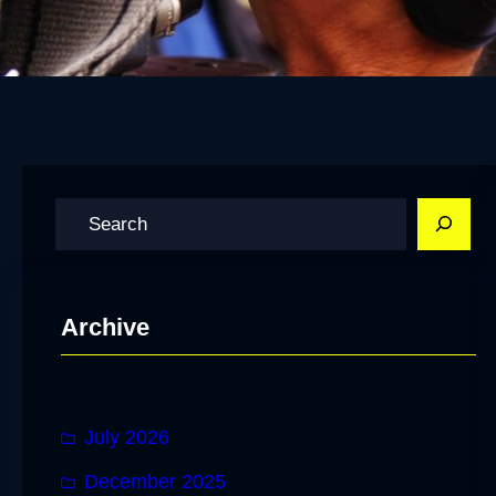
S
e
a
r
Archive
c
h
July 2026
December 2025