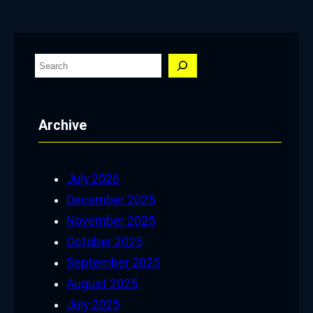
S
e
a
Archive
r
c
h
July 2026
December 2025
November 2025
October 2025
September 2025
August 2025
July 2025