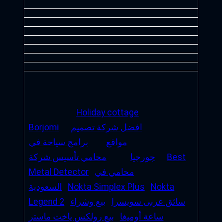
Holiday cottage
افضل شركة تصميم
Borjomi
مواقع
برامج سياحة في
Best
جورجيا
محامي تأسيس شركة
محامي في
Metal Detector
Nokta
Nokta Simplex Plus
السعودية
سائق عربى سويسرا
بيع وشراء
Legend 2
ساعة أوميغا
بيع رولكس ياخت ماستر