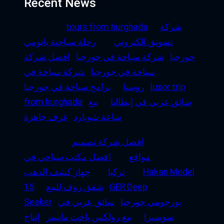
Recent News
شركة
tours from hurghada
تسويق الكتروني
رحلة سياحية باتومي
جورجيا
شركة سياحة في جورجيا
افضل شركة
سياحة في جورجيا
شركة سياحة في
luxor trip
روسيا
برامج سياحة في جورجيا
سائق عربي في إيطاليا
بيع
from hurghada
ساعة شوبارد
غرف جاهزة
افضل شركة تصميم
مواقع
افضل مكتب سياحي في
Hakan Model
تركيا
جهاز كشف الذهب
GER Deep
شقق روف للبيع
15
بورجومي جورجيا
سائق عربي في
Seeker
سويسرا
بيع رولكس ياخت ماستر
إنتاج