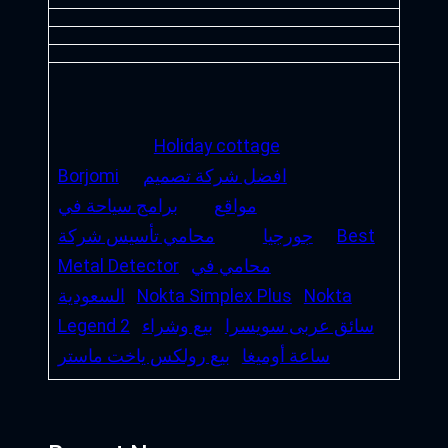
Holiday cottage
افضل شركة تصميم
Borjomi
مواقع
برامج سياحة في
Best
جورجيا
محامي تأسيس شركة
محامي في
Metal Detector
Nokta
Nokta Simplex Plus
السعودية
سائق عربى سويسرا
بيع وشراء
Legend 2
ساعة أوميغا
بيع رولكس ياخت ماستر