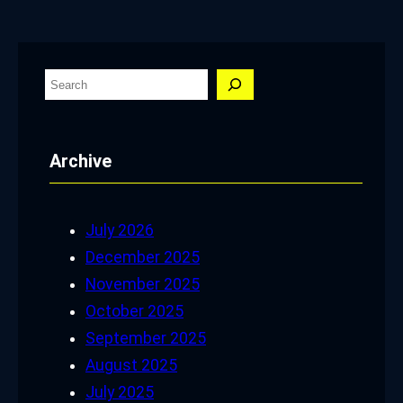
S
e
a
Archive
r
c
h
July 2026
December 2025
November 2025
October 2025
September 2025
August 2025
July 2025