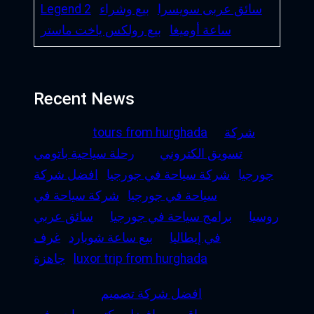
سائق عربى سويسرا
بيع وشراء
Legend 2
ساعة أوميغا
بيع رولكس ياخت ماستر
Recent News
شركة
tours from hurghada
تسويق الكتروني
رحلة سياحية باتومي
جورجيا
شركة سياحة في جورجيا
افضل شركة
سياحة في جورجيا
شركة سياحة في
روسيا
برامج سياحة في جورجيا
سائق عربي
في إيطاليا
بيع ساعة شوبارد
غرف
luxor trip from hurghada
جاهزة
افضل شركة تصميم