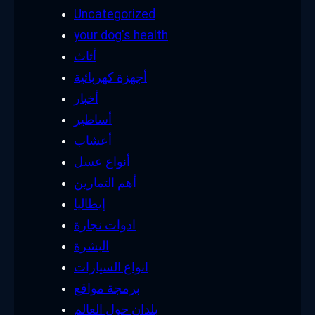
Uncategorized
your dog's health
أثاث
أجهزة كهربائية
أخبار
أساطير
أعشاب
أنواع عسل
أهم التمارين
إيطاليا
ادوات نجارة
البشرة
انواع السيارات
برمجة مواقع
بلدان حول العالم