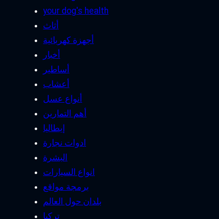
your dog's health
أثاث
أجهزة كهربائية
أخبار
أساطير
أعشاب
أنواع عسل
أهم التمارين
إيطاليا
ادوات نجارة
البشرة
انواع السيارات
برمجة مواقع
بلدان حول العالم
تركيا