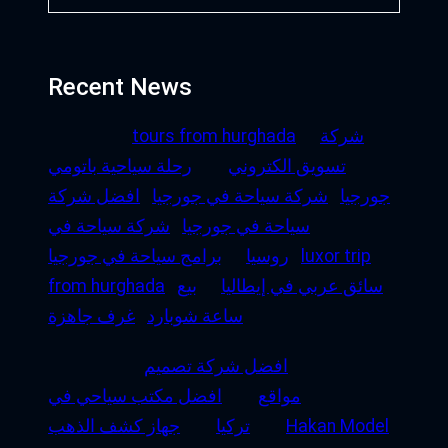
Recent News
شركة
tours from hurghada
تسويق الكتروني
رحلة سياحية باتومي
جورجيا
شركة سياحة في جورجيا
افضل شركة
سياحة في جورجيا
شركة سياحة في
luxor trip
روسيا
برامج سياحة في جورجيا
سائق عربي في إيطاليا
بيع
from hurghada
ساعة شوبارد
غرف جاهزة
افضل شركة تصميم
مواقع
افضل مكتب سياحي في
Hakan Model
تركيا
جهاز كشف الذهب