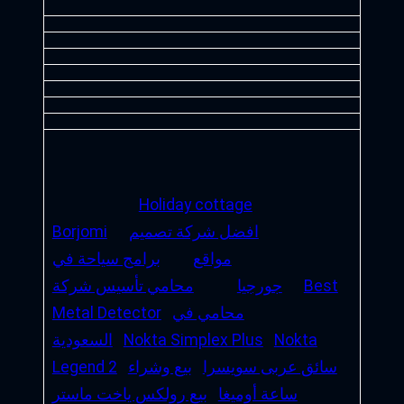
Holiday cottage
افضل شركة تصميم
Borjomi
مواقع
برامج سياحة في
Best
جورجيا
محامي تأسيس شركة
محامي في
Metal Detector
Nokta
Nokta Simplex Plus
السعودية
سائق عربى سويسرا
بيع وشراء
Legend 2
ساعة أوميغا
بيع رولكس ياخت ماستر