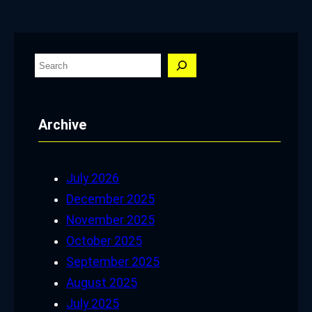
S
e
a
Archive
r
c
h
July 2026
December 2025
November 2025
October 2025
September 2025
August 2025
July 2025