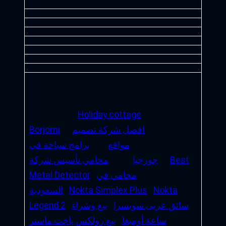
Holiday cottage
افضل شركة تصميم
Borjomi
مواقع
برامج سياحة في
Best
جورجيا
محامي تأسيس شركة
محامي في
Metal Detector
Nokta
Nokta Simplex Plus
السعودية
سائق عربى سويسرا
بيع وشراء
Legend 2
ساعة أوميغا
بيع رولكس ياخت ماستر