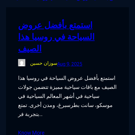
o
e
d
g
o
r
I
r
استمتع بأفضل عروض
k
n
a
السياحة في روسيا هذا
m
الصيف
سوزان حسين
Aug 9, 2025
استمتع بأفضل عروض السياحة في روسيا هذا
الصيف مع باقات سياحية مميزة تتضمن جولات
سياحية في أشهر المعالم السياحية في
موسكو، سانت بطرسبرغ، ومدن أخرى. تمتع
بتجربة فر…
Know More