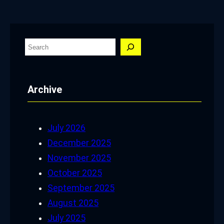
S
e
a
Archive
r
c
h
July 2026
December 2025
November 2025
October 2025
September 2025
August 2025
July 2025