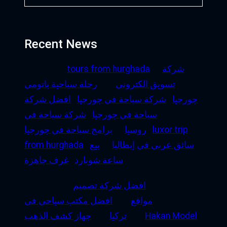
Recent News
شركة
tours from hurghada
تسويق الكتروني
رحلة سياحية باتومي
جورجيا
شركة سياحة في جورجيا
افضل شركة
سياحة في جورجيا
شركة سياحة في
luxor trip
روسيا
برامج سياحة في جورجيا
سائق عربي في إيطاليا
بيع
from hurghada
ساعة شوبارد
غرف جاهزة
افضل شركة تصميم
مواقع
افضل مكتب سياحي في
Hakan Model
تركيا
جهاز كشف الذهب