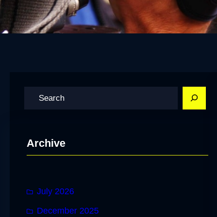
S
e
a
r
Archive
c
h
July 2026
December 2025