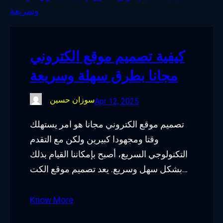
o
e
d
g
o
r
I
r
k
n
a
كيفية تصميم موقع الكتروني
m
مجانا بطرق سهلة وسريعة
سوزان حسين
Apr 12, 2025
تصميم موقع الكتروني مجانا هو امر يستهلك
وقتا ومجهودا كبيرين ولكن مع التقدم
التكنولوجي السريع، أصبح بإمكاننا القيام بذلك
بشكل سهل وسريع. يعد تصميم موقع الكت…
Know More