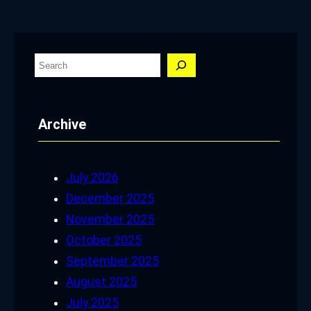
S
e
a
Archive
r
c
h
July 2026
December 2025
November 2025
October 2025
September 2025
August 2025
July 2025