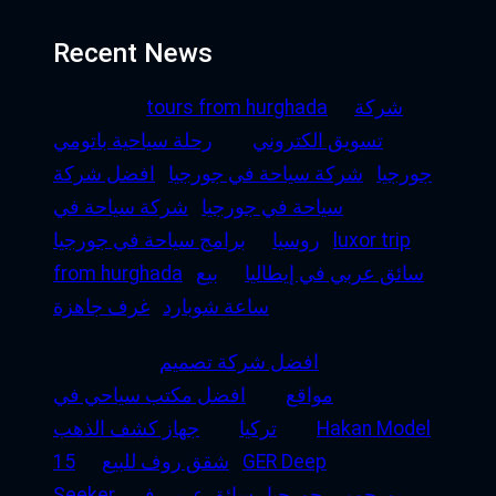
Recent News
شركة
tours from hurghada
تسويق الكتروني
رحلة سياحية باتومي
جورجيا
شركة سياحة في جورجيا
افضل شركة
سياحة في جورجيا
شركة سياحة في
luxor trip
روسيا
برامج سياحة في جورجيا
سائق عربي في إيطاليا
بيع
from hurghada
ساعة شوبارد
غرف جاهزة
افضل شركة تصميم
مواقع
افضل مكتب سياحي في
Hakan Model
تركيا
جهاز كشف الذهب
GER Deep
شقق روف للبيع
15
بورجومي جورجيا
سائق عربي في
Seeker