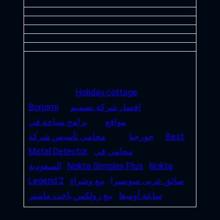
Holiday cottage
افضل شركة تصميم
Borjomi
مواقع
برامج سياحة في
Best
جورجيا
محامي تأسيس شركة
محامي في
Metal Detector
Nokta
Nokta Simplex Plus
السعودية
سائق عربى سويسرا
بيع وشراء
Legend 2
ساعة أوميغا
بيع رولكس ياخت ماستر