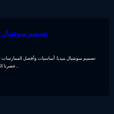
تصميم سوشيال م
تصميم سوشيال ميديا: أساسيات وأفضل الممارسات تعت
عصرنا الحالي، حيث أصبحت لها أهمية كبيرة في مجال التسويق وا…