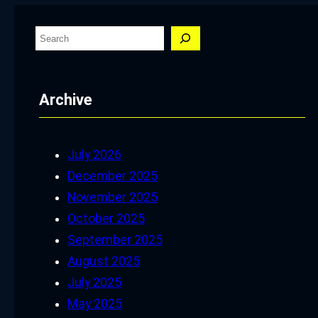
S
e
a
Archive
r
c
h
July 2026
December 2025
November 2025
October 2025
September 2025
August 2025
July 2025
May 2025