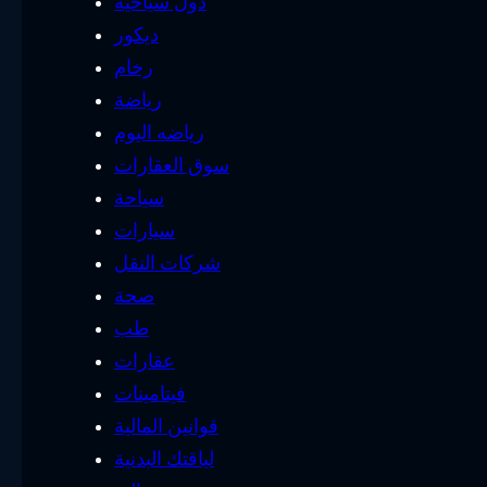
دول سياحية
ديكور
رخام
رياضة
رياضه اليوم
سوق العقارات
سياحة
سيارات
شركات النقل
صحة
طب
عقارات
فيتامينات
قوانين المالية
لياقتك البدنية