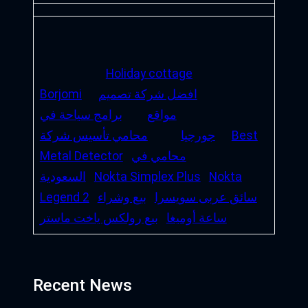
Holiday cottage
افضل شركة تصميم
Borjomi
مواقع
برامج سياحة في
Best
جورجيا
محامي تأسيس شركة
محامي في
Metal Detector
Nokta
Nokta Simplex Plus
السعودية
سائق عربى سويسرا
بيع وشراء
Legend 2
ساعة أوميغا
بيع رولكس ياخت ماستر
Recent News