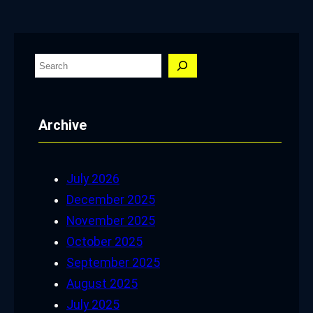
S
e
a
Archive
r
c
h
July 2026
December 2025
November 2025
October 2025
September 2025
August 2025
July 2025