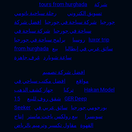
شركة
tours from hurghada
تسويق الكتروني
رحلة سياحية باتومي
جورجيا
شركة سياحة في جورجيا
افضل شركة
سياحة في جورجيا
شركة سياحة في
luxor trip
روسيا
برامج سياحة في جورجيا
سائق عربي في إيطاليا
بيع
from hurghada
ساعة شوبارد
غرف جاهزة
افضل شركة تصميم
مواقع
افضل مكتب سياحي في
Hakan Model
تركيا
جهاز كشف الذهب
GER Deep
شقق روف للبيع
15
بورجومي جورجيا
سائق عربي في
Seeker
سويسرا
بيع رولكس ياخت ماستر
إنتاج
القهوة
مقاول تكسير وترميم بالرياض