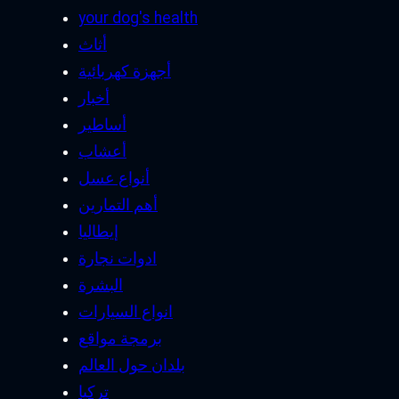
your dog's health
أثاث
أجهزة كهربائية
أخبار
أساطير
أعشاب
أنواع عسل
أهم التمارين
إيطاليا
ادوات نجارة
البشرة
انواع السيارات
برمجة مواقع
بلدان حول العالم
تركيا