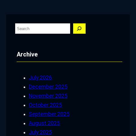
S
e
a
Archive
r
c
h
July 2026
December 2025
November 2025
October 2025
September 2025
August 2025
July 2025