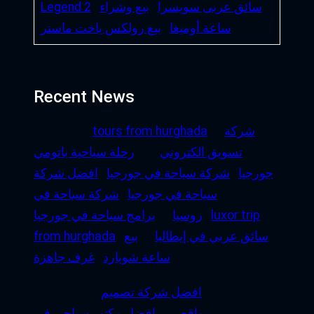
سائق عربى سويسرا
بيع وشراء
Legend 2
ساعة أوميغا
بيع رولكس ياخت ماستر
Recent News
شركة
tours from hurghada
تسويق الكتروني
رحلة سياحية باتومي
جورجيا
شركة سياحة في جورجيا
افضل شركة
سياحة في جورجيا
شركة سياحة في
luxor trip
روسيا
برامج سياحة في جورجيا
سائق عربي في إيطاليا
بيع
from hurghada
ساعة شوبارد
غرف جاهزة
افضل شركة تصميم
مواقع
افضل مكتب سياحي في