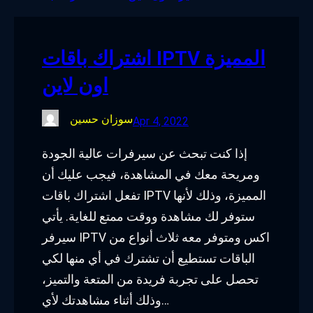
o
e
d
g
o
r
I
r
اشتراك باقات IPTV المميزة
k
n
a
اون لاين
m
سوزان حسين
Apr 4, 2022
إذا كنت تبحث عن سيرفرات عالية الجودة
ومريحة معك في المشاهدة، فيجب عليك أن
تفعل اشتراك باقات IPTV المميزة، وذلك لأنها
ستوفر لك مشاهدة ووقت ممتع للغاية. يأتي
سيرفر IPTV اكس ومتوفر معه ثلاث أنواع من
الباقات تستطيع أن تشترك في أي منها لكي
تحصل على تجربة فريدة من المتعة والتميز،
وذلك أثناء مشاهدتك لأي…