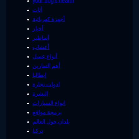
your dog's health
أثاث
أجهزة كهربائية
أخبار
أساطير
أعشاب
أنواع عسل
أهم التمارين
إيطاليا
ادوات نجارة
البشرة
انواع السيارات
برمجة مواقع
بلدان حول العالم
تركيا