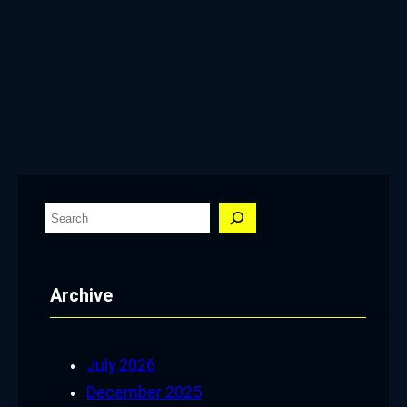
S
e
a
Archive
r
c
h
July 2026
December 2025