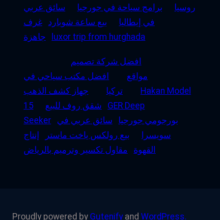
روسيا
برامج سياحة في جورجيا
سائق عربي
في إيطاليا
بيع ساعة شوبارد
غرف
luxor trip from hurghada
جاهزة
افضل شركة تصميم
مواقع
افضل مكتب سياحي في
Hakan Model
تركيا
جهاز كشف الذهب
GER Deep
شقق روف للبيع
15
بورجومي جورجيا
سائق عربي في
Seeker
سويسرا
بيع رولكس ياخت ماستر
إنتاج
القهوة
مقاول تكسير وترميم بالرياض
Proudly powered by
Gutenify
and
WordPress.