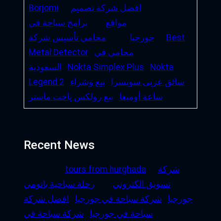
افضل شركة تصميم
Borjomi
مواقع
برامج سياحة في
Best
جورجيا
محامي تأسيس شركة
محامي في
Metal Detector
Nokta
Nokta Simplex Plus
السعودية
سائق عربى سويسرا
بيع وشراء
Legend 2
ساعة أوميغا
بيع رولكس ياخت ماستر
Recent News
شركة
tours from hurghada
تسويق الكتروني
رحلة سياحية باتومي
جورجيا
شركة سياحة في جورجيا
افضل شركة
سياحة في جورجيا
شركة سياحة في