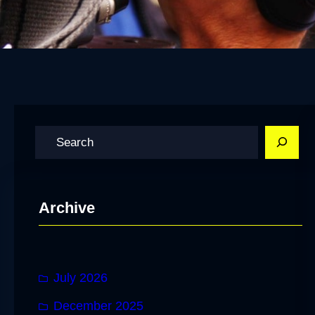
S
e
a
r
Archive
c
h
July 2026
December 2025