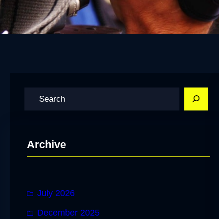
S
e
a
r
Archive
c
h
July 2026
December 2025