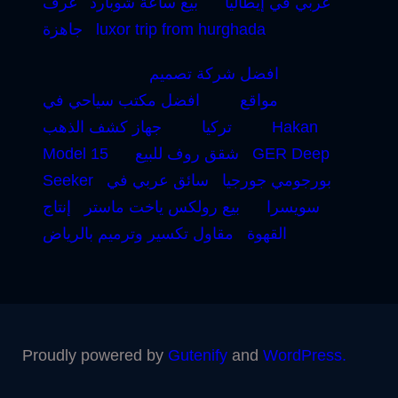
عربي في إيطاليا
بيع ساعة شوبارد
غرف
luxor trip from hurghada
جاهزة
افضل شركة تصميم
مواقع
افضل مكتب سياحي في
Hakan
تركيا
جهاز كشف الذهب
GER Deep
شقق روف للبيع
Model 15
بورجومي جورجيا
سائق عربي في
Seeker
سويسرا
بيع رولكس ياخت ماستر
إنتاج
القهوة
مقاول تكسير وترميم بالرياض
Proudly powered by
Gutenify
and
WordPress.