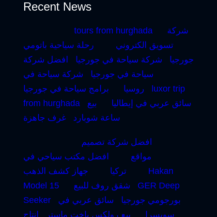
Recent News
شركة
tours from hurghada
تسويق الكتروني
رحلة سياحية باتومي
جورجيا
شركة سياحة في جورجيا
افضل شركة
سياحة في جورجيا
شركة سياحة في
luxor trip
روسيا
برامج سياحة في جورجيا
سائق عربي في إيطاليا
بيع
from hurghada
ساعة شوبارد
غرف جاهزة
افضل شركة تصميم
مواقع
افضل مكتب سياحي في
Hakan
تركيا
جهاز كشف الذهب
GER Deep
شقق روف للبيع
Model 15
بورجومي جورجيا
سائق عربي في
Seeker
سويسرا
بيع رولكس ياخت ماستر
إنتاج