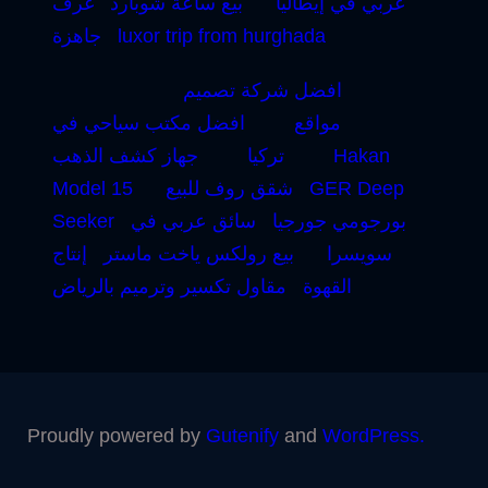
عربي في إيطاليا
بيع ساعة شوبارد
غرف
luxor trip from hurghada
جاهزة
افضل شركة تصميم
مواقع
افضل مكتب سياحي في
Hakan
تركيا
جهاز كشف الذهب
GER Deep
شقق روف للبيع
Model 15
بورجومي جورجيا
سائق عربي في
Seeker
سويسرا
بيع رولكس ياخت ماستر
إنتاج
القهوة
مقاول تكسير وترميم بالرياض
Proudly powered by
Gutenify
and
WordPress.