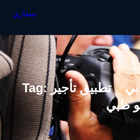
سفاري
ي _ تطبيق تأجير
Tag:
و ظبي