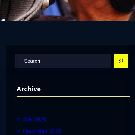
S
e
a
r
Archive
c
h
July 2026
December 2025