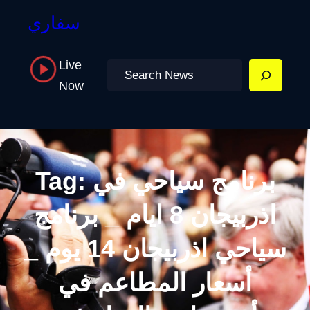
سفاري
Live
Search
Now
برنامج سياحي في
Tag:
اذربيجان 8 ايام _ برنامج
سياحي اذربيجان 14 يوم _
أسعار المطاعم في