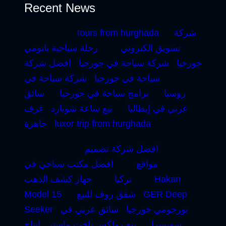
Recent News
شركة
tours from hurghada
تسويق الكتروني
رحلة سياحية باتومي
جورجيا
شركة سياحة في جورجيا
افضل شركة
سياحة في جورجيا
شركة سياحة في
روسيا
برامج سياحة في جورجيا
سائق
عربي في إيطاليا
بيع ساعة شوبارد
غرف
luxor trip from hurghada
جاهزة
افضل شركة تصميم
مواقع
افضل مكتب سياحي في
Hakan
تركيا
جهاز كشف الذهب
GER Deep
شقق روف للبيع
Model 15
بورجومي جورجيا
سائق عربي في
Seeker
سويسرا
بيع رولكس ياخت ماستر
إنتاج