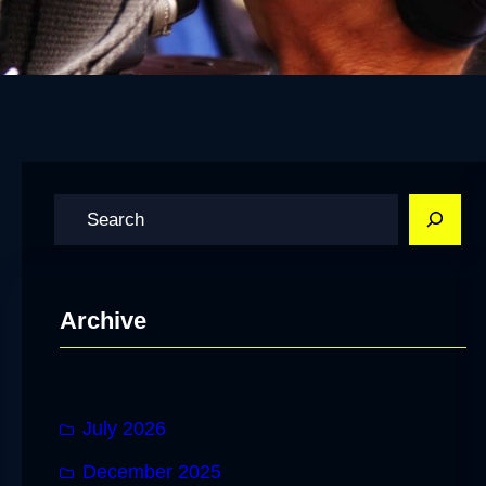
S
e
a
r
Archive
c
h
July 2026
December 2025