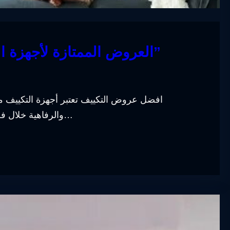
“العروض الممتازة لأجهزة التكييف: اختار أفضل تكييف لمنزلك”
افضل عروض التكييف تعتبر أجهزة التكييف من
والرفاهية خلال فصل الصيف الحار. ومع اقتراب موسم الصيف، تبدأ الشر…