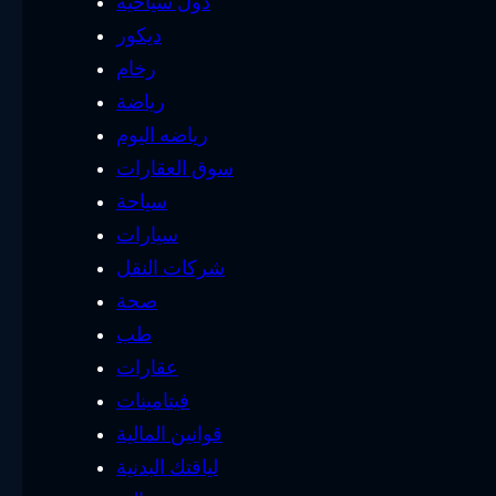
دول سياحية
ديكور
رخام
رياضة
رياضه اليوم
سوق العقارات
سياحة
سيارات
شركات النقل
صحة
طب
عقارات
فيتامينات
قوانين المالية
لياقتك البدنية