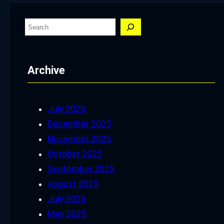
S
e
a
Archive
r
c
h
July 2026
December 2025
November 2025
October 2025
September 2025
August 2025
July 2025
May 2025