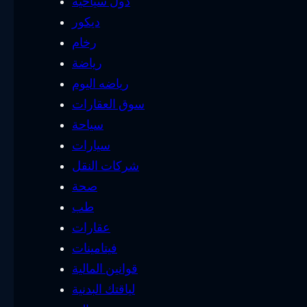
دول سياحية
ديكور
رخام
رياضة
رياضه اليوم
سوق العقارات
سياحة
سيارات
شركات النقل
صحة
طب
عقارات
فيتامينات
قوانين المالية
لياقتك البدنية