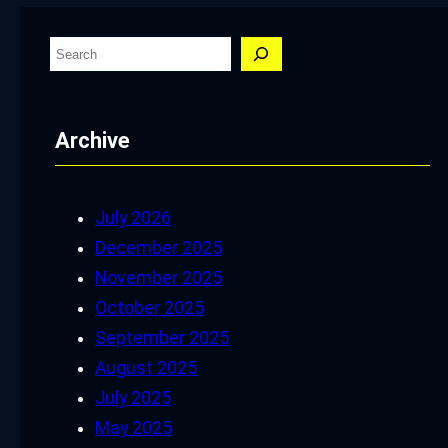
S
e
a
Archive
r
c
h
July 2026
December 2025
November 2025
October 2025
September 2025
August 2025
July 2025
May 2025