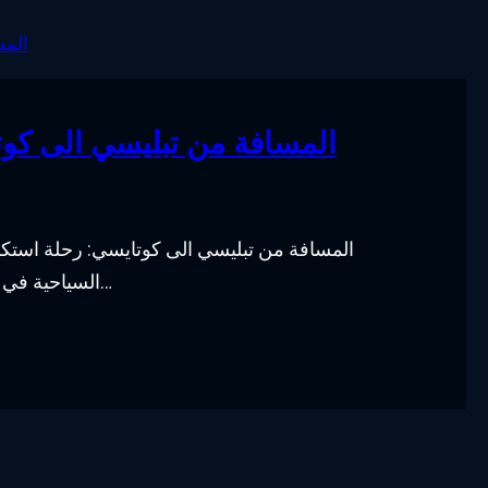
المسافة من تبليسي الى كو
المسافة من تبليسي الى كوتايسي: رحلة استكش
السياحية في العالم، حيث تجتمع فيها الطبيعة الخلابة مع التاريخ العريق…