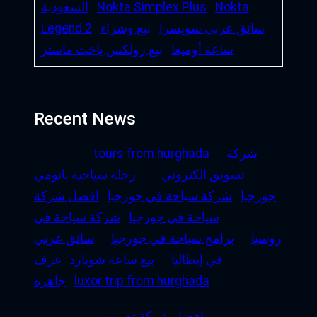
Nokta
Nokta Simplex Plus
السعودية
سائق عربى سويسرا
بيع وشراء
Legend 2
ساعة أوميغا
بيع رولكس ياخت ماستر
Recent News
شركة
tours from hurghada
تسويق الكتروني
رحلة سياحية باتومي
جورجيا
شركة سياحة في جورجيا
افضل شركة
سياحة في جورجيا
شركة سياحة في
روسيا
برامج سياحة في جورجيا
سائق عربي
في إيطاليا
بيع ساعة شوبارد
غرف
luxor trip from hurghada
جاهزة
افضل شركة تصميم