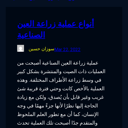
o
e
d
g
o
r
I
r
أنواع عملية زراعة العين
k
n
a
الصناعية
m
سوزان حسين
Mar 22, 2022
عملية زراعة العين الصناعية أصبحت من
العمليات ذات الصيت والمنتشرة بشكل كبير
في وسط زراعة الأطراف المختلفة. وهذه
العملية بالأخص كانت وحتي فترة قريبة شئ
غريب وغير قابل بأن يُصدق، ولكن مع زيادة
الحاجة إليها نظرًا لأنها جزءً مهمًا في وجه
الإنسان، كما أن مع تطور العلم الملحوظ
والمتقدم جدًا أصبحت تلك العملية تحدث