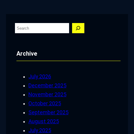
S
e
a
Archive
r
c
h
July 2026
December 2025
November 2025
October 2025
September 2025
August 2025
July 2025