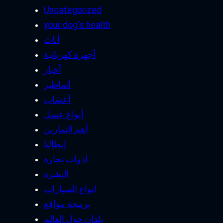
Uncategorized
your dog's health
أثاث
أجهزة كهربائية
أخبار
أساطير
أعشاب
أنواع عسل
أهم التمارين
إيطاليا
ادوات نجارة
البشرة
انواع السيارات
برمجة مواقع
بلدان حول العالم