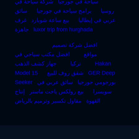
سياحة في جورجيا
شركة سياحة في
روسيا
برامج سياحة في جورجيا
سائق
عربي في إيطاليا
بيع ساعة شوبارد
غرف
luxor trip from hurghada
جاهزة
افضل شركة تصميم
مواقع
افضل مكتب سياحي في
Hakan
تركيا
جهاز كشف الذهب
GER Deep
شقق روف للبيع
Model 15
بورجومي جورجيا
سائق عربي في
Seeker
سويسرا
بيع رولكس ياخت ماستر
إنتاج
القهوة
مقاول تكسير وترميم بالرياض