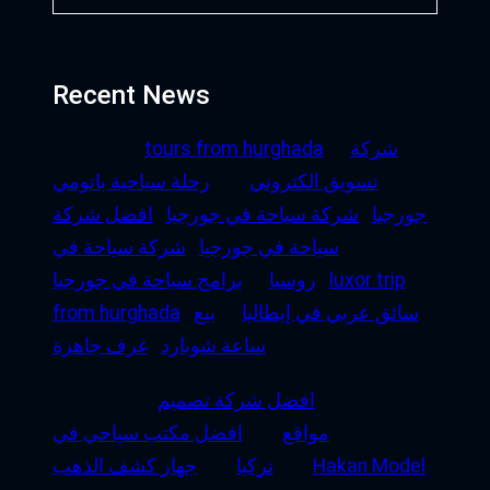
Recent News
شركة
tours from hurghada
تسويق الكتروني
رحلة سياحية باتومي
جورجيا
شركة سياحة في جورجيا
افضل شركة
سياحة في جورجيا
شركة سياحة في
luxor trip
روسيا
برامج سياحة في جورجيا
سائق عربي في إيطاليا
بيع
from hurghada
ساعة شوبارد
غرف جاهزة
افضل شركة تصميم
مواقع
افضل مكتب سياحي في
Hakan Model
تركيا
جهاز كشف الذهب