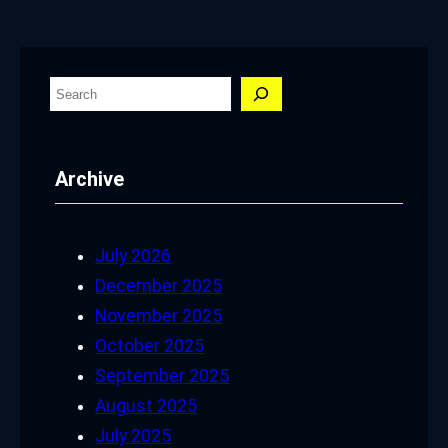
S
e
a
Archive
r
c
h
July 2026
December 2025
November 2025
October 2025
September 2025
August 2025
July 2025