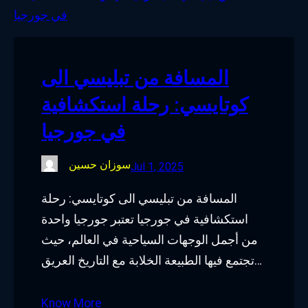
o
e
d
g
o
r
I
r
k
n
a
المسافة من تبليسي الى
m
كوتايسي: رحلة استكشافية
في جورجيا
سوزان حسين
Jul 1, 2025
المسافة من تبليسي الى كوتايسي: رحلة
استكشافية في جورجيا تعتبر جورجيا واحدة
من أجمل الوجهات السياحية في العالم، حيث
تجتمع فيها الطبيعة الخلابة مع التاريخ العريق…
Know More