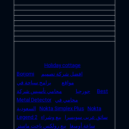
Holiday cottage
افضل شركة تصميم
Borjomi
مواقع
برامج سياحة في
Best
جورجيا
محامي تأسيس شركة
محامي في
Metal Detector
Nokta
Nokta Simplex Plus
السعودية
سائق عربى سويسرا
بيع وشراء
Legend 2
ساعة أوميغا
بيع رولكس ياخت ماستر