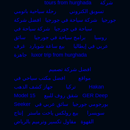
شركة
tours from hurghada
تسويق الكتروني
رحلة سياحية باتومي
جورجيا
شركة سياحة في جورجيا
افضل شركة
سياحة في جورجيا
شركة سياحة في
روسيا
برامج سياحة في جورجيا
سائق
عربي في إيطاليا
بيع ساعة شوبارد
غرف
luxor trip from hurghada
جاهزة
افضل شركة تصميم
مواقع
افضل مكتب سياحي في
Hakan
تركيا
جهاز كشف الذهب
GER Deep
شقق روف للبيع
Model 15
بورجومي جورجيا
سائق عربي في
Seeker
سويسرا
بيع رولكس ياخت ماستر
إنتاج
القهوة
مقاول تكسير وترميم بالرياض