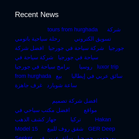
Recent News
شركة
tours from hurghada
تسويق الكتروني
رحلة سياحية باتومي
جورجيا
شركة سياحة في جورجيا
افضل شركة
سياحة في جورجيا
شركة سياحة في
luxor trip
روسيا
برامج سياحة في جورجيا
سائق عربي في إيطاليا
بيع
from hurghada
ساعة شوبارد
غرف جاهزة
افضل شركة تصميم
مواقع
افضل مكتب سياحي في
Hakan
تركيا
جهاز كشف الذهب
GER Deep
شقق روف للبيع
Model 15
بورجومي جورجيا
سائق عربي في
Seeker