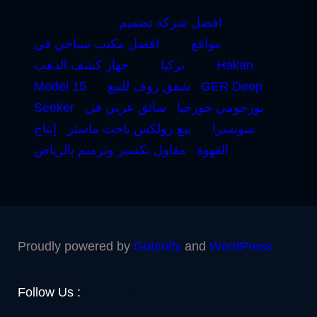
افضل شركة تصميم
مواقع
افضل مكتب سياحي في
Hakan
تركيا
جهاز كشف الذهب
GER Deep
شقق روف للبيع
Model 15
بورجومي جورجيا
سائق عربي في
Seeker
سويسرا
بيع رولكس ياخت ماستر
إنتاج
القهوة
مقاول تكسير وترميم بالرياض
Proudly powered by
Gutenify
and
WordPress.
Facebook
YouTube
Twitter
LinkedIn
Instagram
Follow Us :