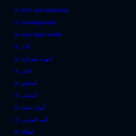
SEO and Marketing
Uncategorized
your dog's health
أثاث
أجهزة كهربائية
أخبار
أساطير
أعشاب
أنواع عسل
أهم التمارين
إيطاليا